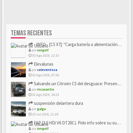
TEMAS RECIENTES
- INFO - [C5 X7]: "Carga batería o alimentación eléctri...
por
iongolf
03 Ago 2026, 12:33
Elevalunas
por
celeventosa
02 Ago 2026, 07:26
Salvando un Citroën C5 del desguace: Presentación y seguimiento
por
mcaxantia
01 Ago 2026, 18:23
suspensión delantera dura
por
galgo
29 Jul 2026, 21:28
FAP (3.0 HDi V6 DT20C). Pido info sobre su sustitución
por
iongolf