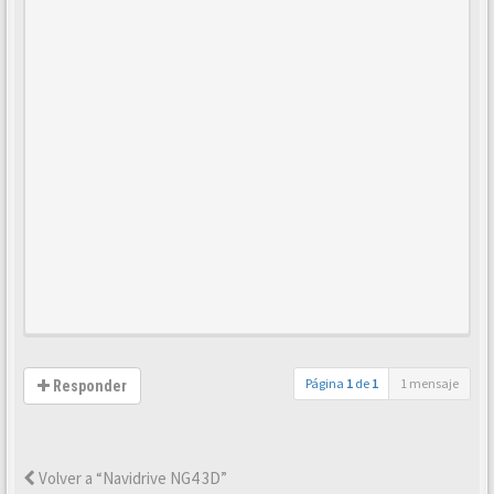
Página
1
de
1
1 mensaje
Responder
Volver a “Navidrive NG4 3D”