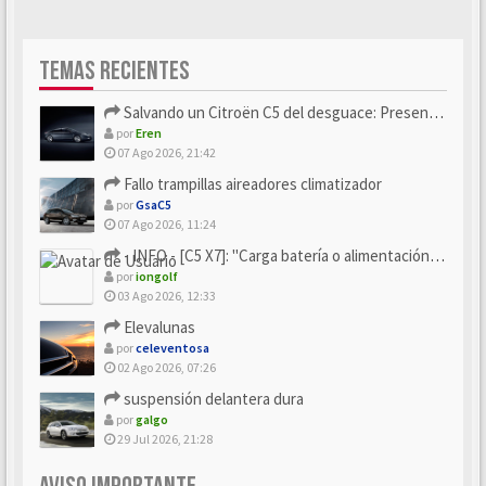
TEMAS RECIENTES
Salvando un Citroën C5 del desguace: Presentación y seguimiento
por
Eren
07 Ago 2026, 21:42
Fallo trampillas aireadores climatizador
por
GsaC5
07 Ago 2026, 11:24
- INFO - [C5 X7]: "Carga batería o alimentación eléctri...
por
iongolf
03 Ago 2026, 12:33
Elevalunas
por
celeventosa
02 Ago 2026, 07:26
suspensión delantera dura
por
galgo
29 Jul 2026, 21:28