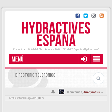
HYDRACTIVES
ESPAÑA
Comunidad oficial del Club Automovilístico "Club C5 España - Hydractives"
MENÚ
DIRECTORIO TELEFÓNICO
Bienvenido,
Anonymous
Fecha actual 09 Ago 2026, 08:27