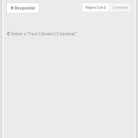
Página
1
de
1
1 mensaje
Responder
Volver a “Foro Citroën C5 General.”