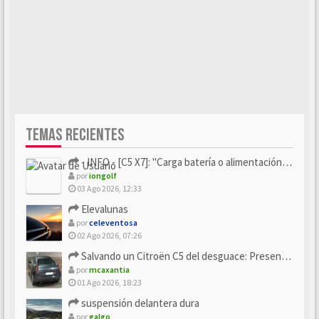
TEMAS RECIENTES
- INFO - [C5 X7]: "Carga batería o alimentación eléctri...
por
iongolf
03 Ago 2026, 12:33
Elevalunas
por
celeventosa
02 Ago 2026, 07:26
Salvando un Citroën C5 del desguace: Presentación y seguimiento
por
mcaxantia
01 Ago 2026, 18:23
suspensión delantera dura
por
galgo