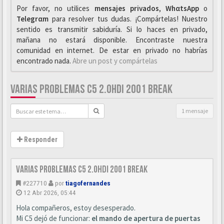
Por favor, no utilices
mensajes privados
,
WhαtsApp
o
Telegrαm
para resolver tus dudas. ¡Compártelas! Nuestro
sentido es transmitir sabiduría. Si lo haces en privado,
mañana no estará disponible. Encontraste nuestra
comunidad en internet. De estar en privado no habrías
encontrado nada.
Abre un post y compártelas
VARIAS PROBLEMAS C5 2.0HDI 2001 BREAK
1 mensaje
Responder
Varias problemas C5 2.0hdi 2001 break
#227710
por
tiagofernandes
12 Abr 2026, 05:44
Hola compañeros, estoy desesperado.
Mi C5 dejó de funcionar:
el mando de a
pertura de puertas