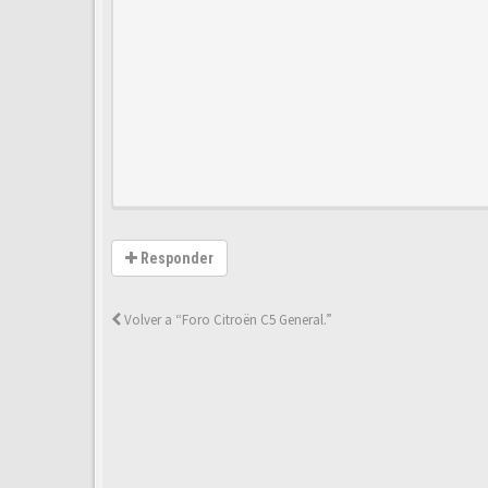
Responder
Volver a “Foro Citroën C5 General.”