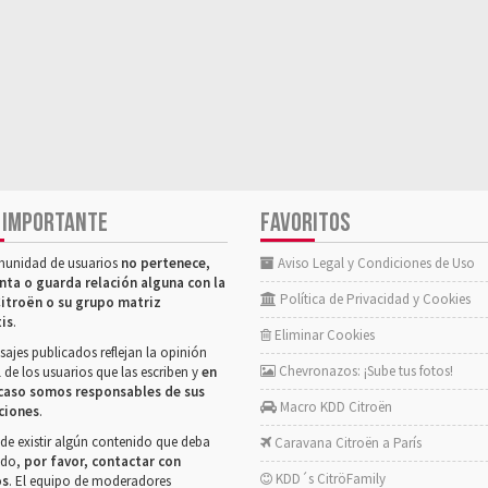
 IMPORTANTE
FAVORITOS
munidad de usuarios
no pertenece,
Aviso Legal y Condiciones de Uso
nta o guarda relación alguna con la
Política de Privacidad y Cookies
itroën o su grupo matriz
tis
.
Eliminar Cookies
ajes publicados reflejan la opinión
Chevronazos: ¡Sube tus fotos!
 de los usuarios que las escriben y
en
caso somos responsables de sus
Macro KDD Citroën
ciones
.
de existir algún contenido que deba
Caravana Citroën a París
rado,
por favor, contactar con
KDD´s CitröFamily
os
. El equipo de moderadores