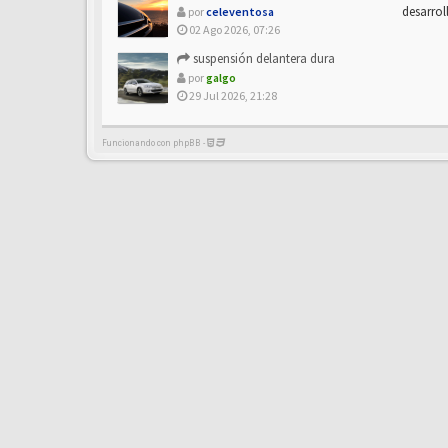
desarrol
por
celeventosa
02 Ago 2026, 07:26
suspensión delantera dura
por
galgo
29 Jul 2026, 21:28
Funcionando con phpBB -