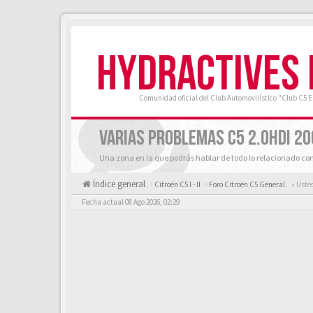
HYDRACTIVES
Comunidad oficial del Club Automovilístico "Club C5 
VARIAS PROBLEMAS C5 2.0HDI 2
Una zona en la que podrás hablar de todo lo relacionado con
Índice general
Citroën C5 I - II
Foro Citroën C5 General.
« Uste
Fecha actual 08 Ago 2026, 02:29