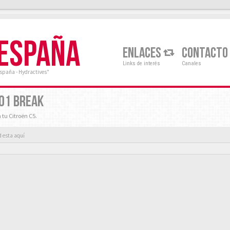
 ESPAÑA
ENLACES
CONTACTO
Links de interés
Canales
España - Hydractives"
001 BREAK
 tu Citroën C5.
d esta aquí