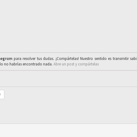
legrαm
para resolver tus dudas. ¡Compártelas! Nuestro sentido es transmitir sab
ado no habrías encontrado nada.
Abre un post y compártelas
r