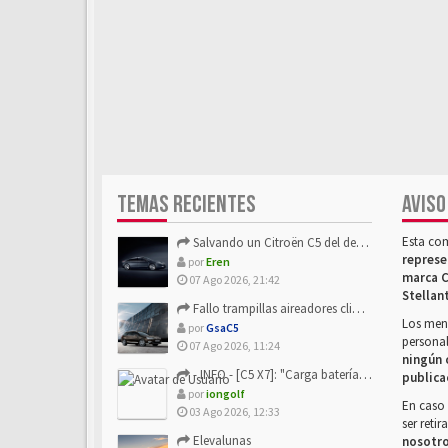
TEMAS RECIENTES
AVISO
Esta co
Salvando un Citroën C5 del desguace: Presentación y seguimiento
represe
por
Eren
marca C
07 Ago 2026, 21:42
Stellan
Fallo trampillas aireadores climatizador
Los mens
por
GsaC5
personal
07 Ago 2026, 11:24
ningún 
- INFO - [C5 X7]: "Carga batería o alimentación eléctri...
publica
por
iongolf
En caso 
03 Ago 2026, 12:33
ser reti
Elevalunas
nosotr