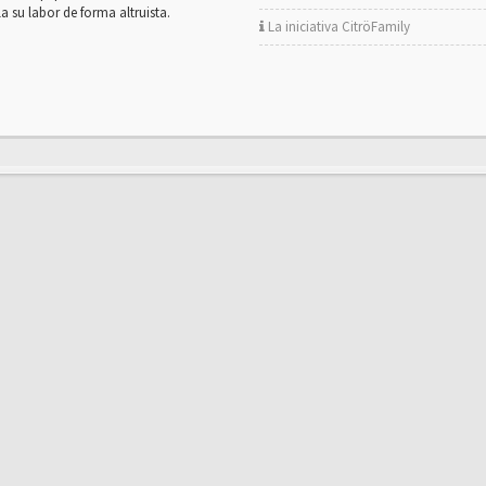
la su labor de forma altruista.
La iniciativa CitröFamily