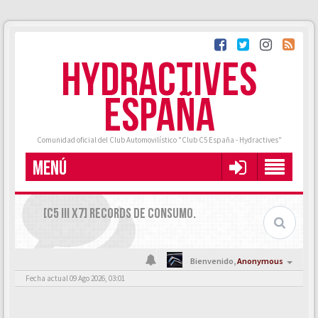
HYDRACTIVES
ESPAÑA
Comunidad oficial del Club Automovilístico "Club C5 España - Hydractives"
MENÚ
[C5 III X7] RECORDS DE CONSUMO.
Bienvenido,
Anonymous
Fecha actual 09 Ago 2026, 03:01