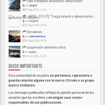
Fallo trampillas aireadores climatizador
por
GsaC5
07 Ago 2026, 11:24
- INFO - [C5 X7]: "Carga batería o alimentación eléctri...
por
iongolf
03 Ago 2026, 12:33
Elevalunas
por
celeventosa
02 Ago 2026, 07:26
suspensión delantera dura
por
galgo
29 Jul 2026, 21:28
AVISO IMPORTANTE
Esta comunidad de usuarios
no pertenece, representa o
guarda relación alguna con la marca Citroën o su grupo
matriz Stellantis
.
Los mensajes publicados reflejan la opinión personal de los
usuarios que las escriben y
en ningún caso somos
responsables de sus publicaciones
.