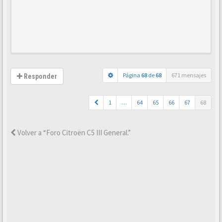
Página
68
de
68
671 mensajes
Responder
1
…
64
65
66
67
68
Volver a “Foro Citroën C5 III General.”