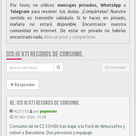
Por favor, no utilices
mensajes privados
,
WhαtsApp
o
Telegrαm
para resolver tus dudas. ¡Compártelas! Nuestro
sentido es transmitir sabiduría. Si lo haces en privado,
mañana no estará disponible. Encontraste nuestra
comunidad en internet. De estar en privado no habrías
encontrado nada.
Abre un post y compártelas
[C5 III X7] RECORDS DE CONSUMO.
671 mensajes
Responder
Re: [C5 III X7] Records de consumo.
#227733
por
pepemoto
30 Abr 2026, 19:08
Consumo de mi C5 3.0 HDi tras bajar a la Ford de Almussafes y
volver a Barcelona. Dos personas y equipaje.