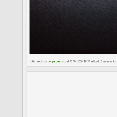
Última edición por
pepemoto
el 30 Abr 2026, 19:37, editado 2 veces en tot