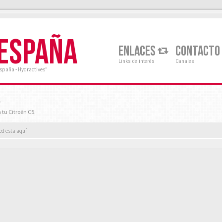
 ESPAÑA
ENLACES
CONTACTO
Links de interés
Canales
España - Hydractives"
.
 tu Citroën C5.
ed esta aquí