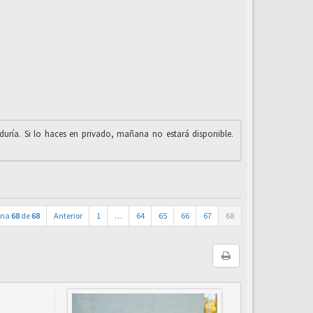
iduría. Si lo haces en privado, mañana no estará disponible.
ina
68
de
68
Anterior
1
…
64
65
66
67
68