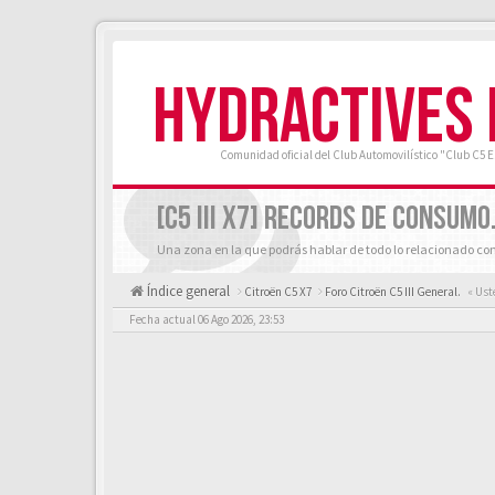
HYDRACTIVES
Comunidad oficial del Club Automovilístico "Club C5 
[C5 III X7] RECORDS DE CONSUMO
Una zona en la que podrás hablar de todo lo relacionado con
Índice general
Citroën C5 X7
Foro Citroën C5 III General.
« Ust
Fecha actual 06 Ago 2026, 23:53