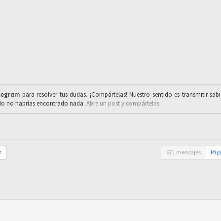
legrαm
para resolver tus dudas. ¡Compártelas! Nuestro sentido es transmitir sab
ado no habrías encontrado nada.
Abre un post y compártelas
671 mensajes
Pág
r