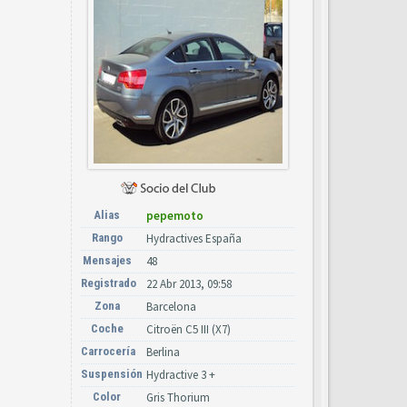
Alias
pepemoto
Rango
Hydractives España
Mensajes
48
Registrado
22 Abr 2013, 09:58
Zona
Barcelona
Coche
Citroën C5 III (X7)
Carrocería
Berlina
Suspensión
Hydractive 3 +
Color
Gris Thorium