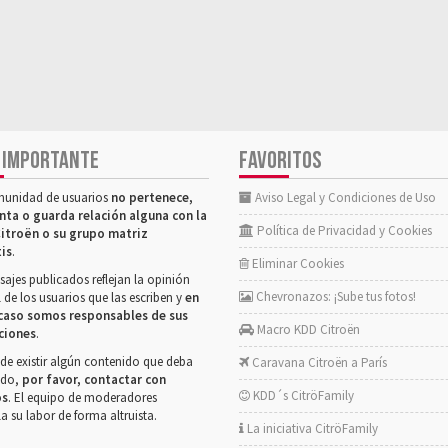
 IMPORTANTE
FAVORITOS
munidad de usuarios
no pertenece,
Aviso Legal y Condiciones de Uso
nta o guarda relación alguna con la
Política de Privacidad y Cookies
itroën o su grupo matriz
tis
.
Eliminar Cookies
ajes publicados reflejan la opinión
Chevronazos: ¡Sube tus fotos!
 de los usuarios que las escriben y
en
caso somos responsables de sus
Macro KDD Citroën
ciones
.
de existir algún contenido que deba
Caravana Citroën a París
rado,
por favor, contactar con
KDD´s CitröFamily
os
. El equipo de moderadores
la su labor de forma altruista.
La iniciativa CitröFamily