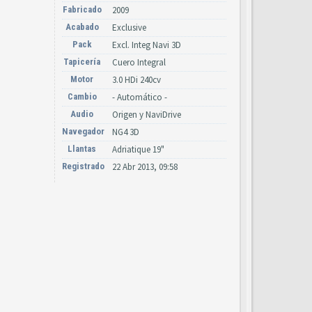
Fabricado
2009
Acabado
Exclusive
Pack
Excl. Integ Navi 3D
Tapicería
Cuero Integral
Motor
3.0 HDi 240cv
Cambio
- Automático -
Audio
Origen y NaviDrive
Navegador
NG4 3D
Llantas
Adriatique 19"
Registrado
22 Abr 2013, 09:58