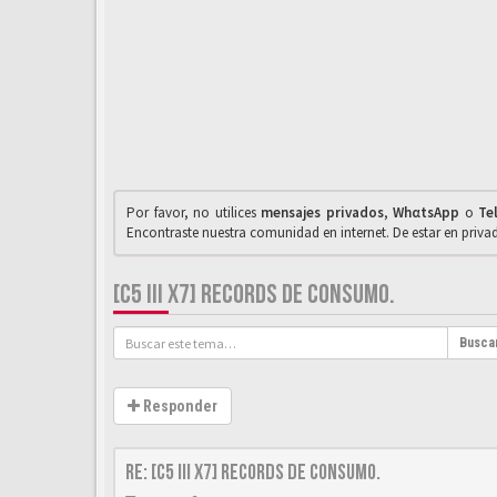
Por favor, no utilices
mensajes privados
,
WhαtsApp
o
Te
Encontraste nuestra comunidad en internet. De estar en priv
[C5 III X7] RECORDS DE CONSUMO.
Busca
Responder
Re: [C5 III X7] Records de consumo.