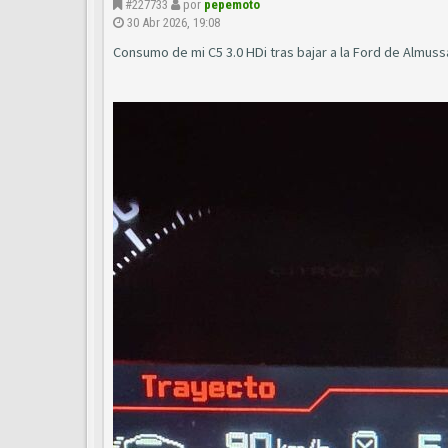
#227733
por
pepemoto
30 Abr 2026, 19:08
Consumo de mi C5 3.0 HDi tras bajar a la Ford de Almuss