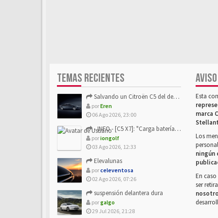
TEMAS RECIENTES
AVISO
Esta co
Salvando un Citroën C5 del desguace: Presentación y seguimiento
represe
por
Eren
marca C
06 Ago 2026, 23:00
Stellan
- INFO - [C5 X7]: "Carga batería o alimentación eléctri...
Los mens
por
iongolf
personal
03 Ago 2026, 12:33
ningún 
Elevalunas
publica
por
celeventosa
En caso 
02 Ago 2026, 07:26
ser reti
suspensión delantera dura
nosotr
desarrol
por
galgo
29 Jul 2026, 21:28