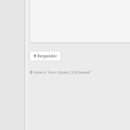
Responder
Volver a “Foro Citroën C5 III General.”