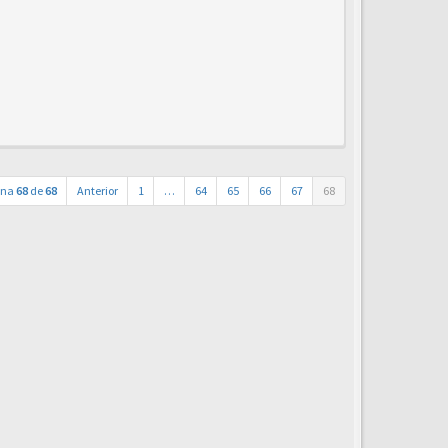
ina
68
de
68
Anterior
1
…
64
65
66
67
68