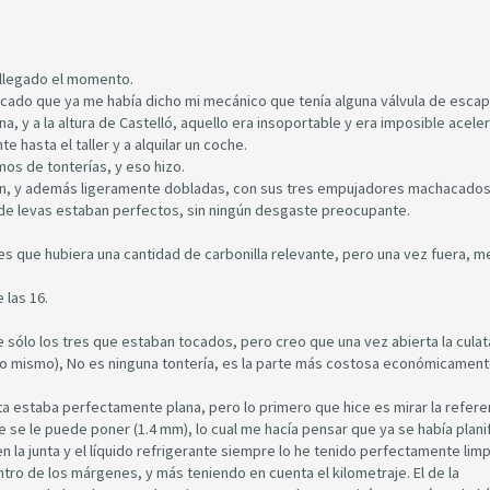
 llegado el momento.
icado que ya me había dicho mi mecánico que tenía alguna válvula de esca
a, y a la altura de Castelló, aquello era insoportable y era imposible aceler
e hasta el taller y a alquilar un coche.
mos de tonterías, y eso hizo.
ien, y además ligeramente dobladas, con sus tres empujadores machacados
 de levas estaban perfectos, sin ningún desgaste preocupante.
 es que hubiera una cantidad de carbonilla relevante, pero una vez fuera, m
 las 16.
e sólo los tres que estaban tocados, pero creo que una vez abierta la culat
 lo mismo), No es ninguna tontería, es la parte más costosa económicamen
lata estaba perfectamente plana, pero lo primero que hice es mirar la refere
ue se le puede poner (1.4 mm), lo cual me hacía pensar que ya se había plani
n la junta y el líquido refrigerante siempre lo he tenido perfectamente limp
tro de los márgenes, y más teniendo en cuenta el kilometraje. El de la