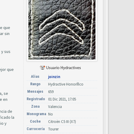
pe que
ar sin
 y sus
ejor que
Alias
joinzin
Rango
Hydractive Honorífico
Mensajes
659
a, se
te en
Registrado
01 Dic 2021, 17:05
Zona
Valencia
ncia de
Monograma
No
ficado la
Coche
Citroën C5 III (X7)
io y
Carrocería
Tourer