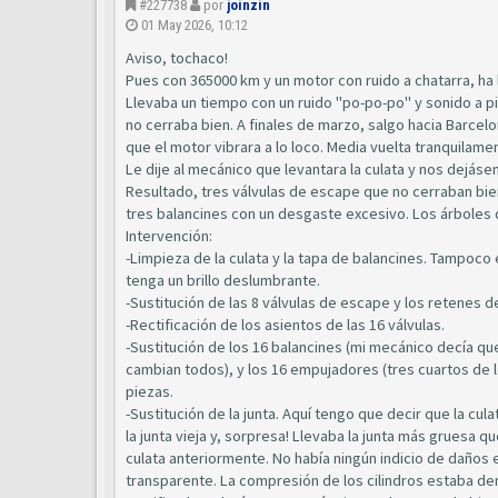
#227738
por
joinzin
01 May 2026, 10:12
Aviso, tochaco!
Pues con 365000 km y un motor con ruido a chatarra, ha
Llevaba un tiempo con un ruido "po-po-po" y sonido a p
no cerraba bien. A finales de marzo, salgo hacia Barcelon
que el motor vibrara a lo loco. Media vuelta tranquilament
Le dije al mecánico que levantara la culata y nos dejáse
Resultado, tres válvulas de escape que no cerraban b
tres balancines con un desgaste excesivo. Los árboles
Intervención:
-Limpieza de la culata y la tapa de balancines. Tampoco
tenga un brillo deslumbrante.
-Sustitución de las 8 válvulas de escape y los retenes de
-Rectificación de los asientos de las 16 válvulas.
-Sustitución de los 16 balancines (mi mecánico decía qu
cambian todos), y los 16 empujadores (tres cuartos de
piezas.
-Sustitución de la junta. Aquí tengo que decir que la cu
la junta vieja y, sorpresa! Llevaba la junta más gruesa q
culata anteriormente. No había ningún indicio de daños e
transparente. La compresión de los cilindros estaba den