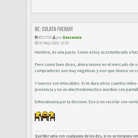
Re: Culata fuera!!!
#227739
por
Dosceseis
01 May 2026, 10:55
Hombre, es una pasta. Como estoy acostumbrado a hace
Pero como bien dices, ahora mismo en el mercado de oca
compradores son muy negativas y eso que Alonso se com
Y nuevos son intocables. Si te dura otros cuantos mile
presencia y no un electrodomestico anodino con pantall
Enhorabuena por la decision. Eso si es reciclar con sen
Que feliz sería con cualquiera de los dos, si no se rompiera ni