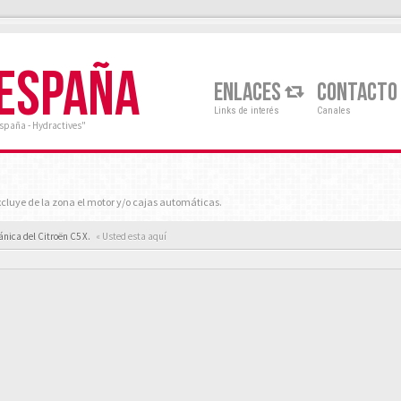
 ESPAÑA
ENLACES
CONTACTO
Links de interés
Canales
España - Hydractives"
cluye de la zona el motor y/o cajas automáticas.
nica del Citroën C5 X.
« Usted esta aquí