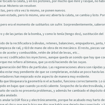
e tocado la culata, y en los pistones, por mucho que miré y rasqué, no habí
car. Misterio sin resolver.
ectas, pero otra vez lo mismo, se ponen nuevos.
en estado, pero lo mismo, una vez abierta la culata, se cambia y listo. Por
, pero era el momento de sutituirlos sin sufrir. Sorprendentemente, saliero
o y de las juntas de la bomba, y como lo tenía (tengo dos), sustitución del
ido de la rectificadora (válvulas, retenes, balancines, empujadores, junta, t
impieza de rail, y 610 de mano de obra de mi mecánico. El resto, piezas var
ro de aceite y combustible, retén de árbol de levas, etc...
a vez codificados los inyectores, aunque queda un sonido que hay que cor
rque me refiero al bimasa, que ya está haciendo de las suyas.
egeneración del filtro de partículas. Las regeneraciones ahora son rápidas y
caba estar muy pendiente de que se completaran, estaba un poco hasta las
calentadores han mejorado este aspecto de manera muy evidente.
illa que bloqueara la geometría ni el actuador, funciona correctamente. Lo 
ápido en bajas que cuando ya está caliente. Sospecho de la electroválvula, 
rcuito de vacío no presenta problemas, y además he cambiado el depósito 
vaba anulado.
 es anular la EGR física y electrónicamente, porque he acabado muy harto de 
que el chico que me lo hizo me dijo que había que dejarla desconectada, y 