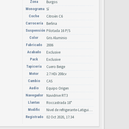
Zona
Burgos
Monograma
Sí
Coche
Citroën C6
Carrocería
Berlina
Suspensión
Pilotada 16 P/S
Color
Gris Aluminio
Fabricado
2006
Acabado
Exclusive
Pack
Exclusive
Tapicería
Cuero Beige
Motor
2.7 HDi 208cv
Cambio
CAS
Audio
Equipo Origen
Navegador
Navidrive RT3
Llantas
Roccastrada 18"
Modific
Nivel de refrigerante-Latiguillos suspensión y dirección, led FAP.
Registrado
02 Oct 2020, 17:34