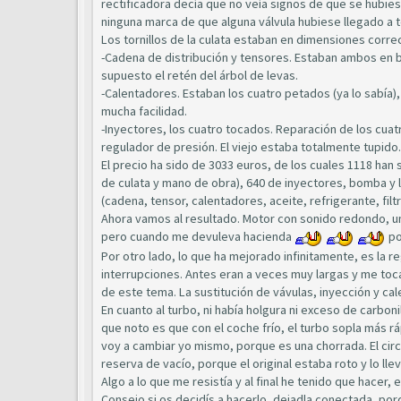
rectificadora decía que no veía signos de que se hubies
ninguna marca de que alguna válvula hubiese llegado a to
Los tornillos de la culata estaban en dimensiones corr
-Cadena de distribución y tensores. Estaban ambos en bu
supuesto el retén del árbol de levas.
-Calentadores. Estaban los cuatro petados (ya lo sabía)
mucha facilidad.
-Inyectores, los cuatro tocados. Reparación de los cuatr
regulador de presión. El viejo estaba totalmente tupido.
El precio ha sido de 3033 euros, de los cuales 1118 han s
de culata y mano de obra), 640 de inyectores, bomba y l
(cadena, tensor, calentadores, aceite, refrigerante, filt
Ahora vamos al resultado. Motor con sonido redondo, un
pero cuando me devuleva hacienda
po
Por otro lado, lo que ha mejorado infinitamente, es la r
interrupciones. Antes eran a veces muy largas y me to
de este tema. La sustitución de vávulas, inyección y 
En cuanto al turbo, ni había holgura ni exceso de carbon
que noto es que con el coche frío, el turbo sopla más r
voy a cambiar yo mismo, porque es una chorrada. El ci
reserva de vacío, porque el original estaba roto y lo lle
Algo a lo que me resistía y al final he tenido que hacer,
Consejo si os decidís a hacerlo, dejadla conectada, por