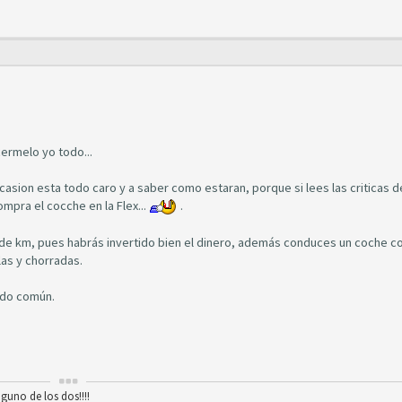
rmelo yo todo...
sion esta todo caro y a saber como estaran, porque si lees las criticas d
pra el cocche en la Flex...
.
s de km, pues habrás invertido bien el dinero, además conduces un coche c
as y chorradas.
tido común.
nguno de los dos!!!!