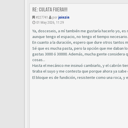
Re: Culata fuera!!!
#227741
por
joinzin
01 May 2026, 11:29
Ya, dosceseis, a mí también me gustaría hacerlo yo, es 
aunque tengo el espacio, no tengo el tiempo necesario.
En cuanto a la duración, espero que dure otros tantos 
Sé que es mucha pasta, pero la opción que me daban los
gastas 3000 ó 30000. Además, mucha gente considera qu
cosas...
Hasta el mecánico me insinuó cambiarlo, y el cabrón ti
tiraba el suyo y me contesta que porque ahora ya sab
El bloque es de fundición, resistente como una roca, y es