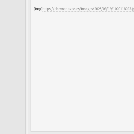
[img]
https://chevronazos.es/images/2025/08/19/1000118093.j