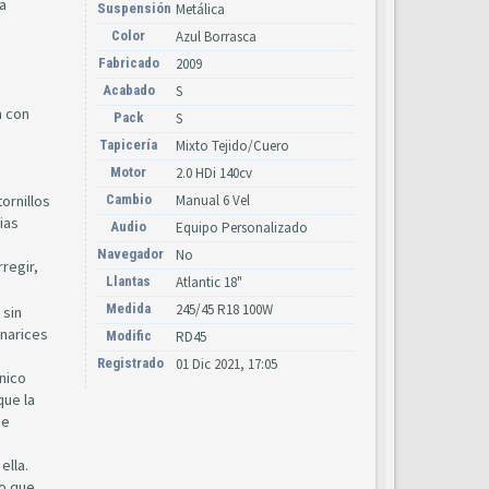
a
Suspensión
Metálica
Color
Azul Borrasca
Fabricado
2009
Acabado
S
n con
Pack
S
Tapicería
Mixto Tejido/Cuero
Motor
2.0 HDi 140cv
ornillos
Cambio
Manual 6 Vel
ias
Audio
Equipo Personalizado
Navegador
No
regir,
Llantas
Atlantic 18"
Medida
245/45 R18 100W
 sin
 narices
Modific
RD45
Registrado
01 Dic 2021, 17:05
único
que la
de
ella.
lo que