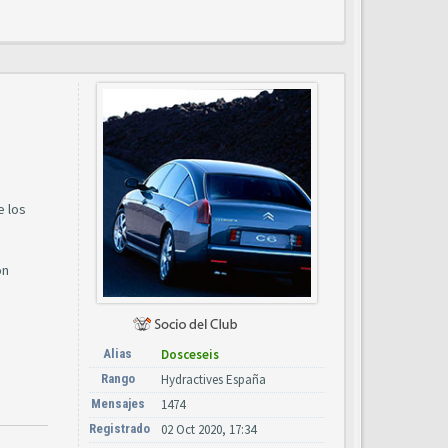
e los
on
Alias
Dosceseis
Rango
Hydractives España
Mensajes
1474
Registrado
02 Oct 2020, 17:34