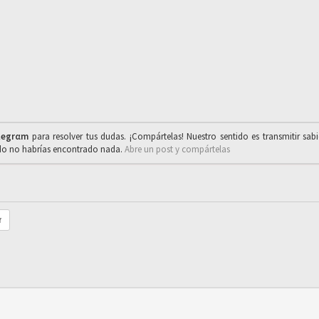
legrαm
para resolver tus dudas. ¡Compártelas! Nuestro sentido es transmitir sab
ado no habrías encontrado nada.
Abre un post y compártelas
r