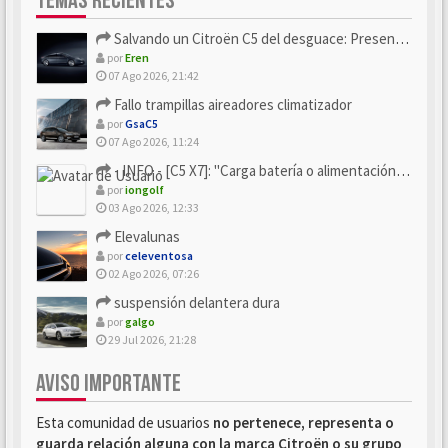
TEMAS RECIENTES
Salvando un Citroën C5 del desguace: Presentación y seguimiento
por
Eren
07 Ago 2026, 21:42
Fallo trampillas aireadores climatizador
por
GsaC5
07 Ago 2026, 11:24
- INFO - [C5 X7]: "Carga batería o alimentación eléctri...
por
iongolf
03 Ago 2026, 12:33
Elevalunas
por
celeventosa
02 Ago 2026, 07:26
suspensión delantera dura
por
galgo
29 Jul 2026, 21:28
AVISO IMPORTANTE
Esta comunidad de usuarios
no pertenece, representa o
guarda relación alguna con la marca Citroën o su grupo