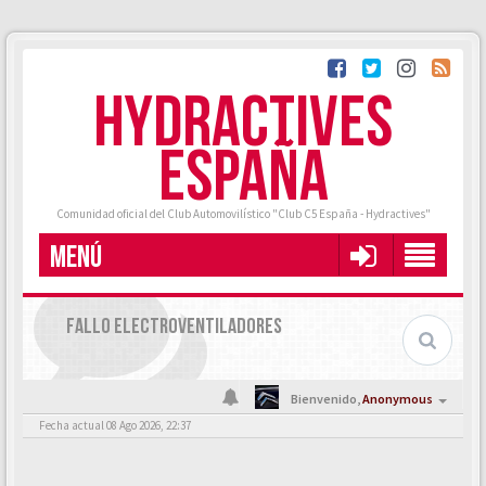
HYDRACTIVES
ESPAÑA
Comunidad oficial del Club Automovilístico "Club C5 España - Hydractives"
MENÚ
FALLO ELECTROVENTILADORES
Bienvenido,
Anonymous
Fecha actual 08 Ago 2026, 22:37