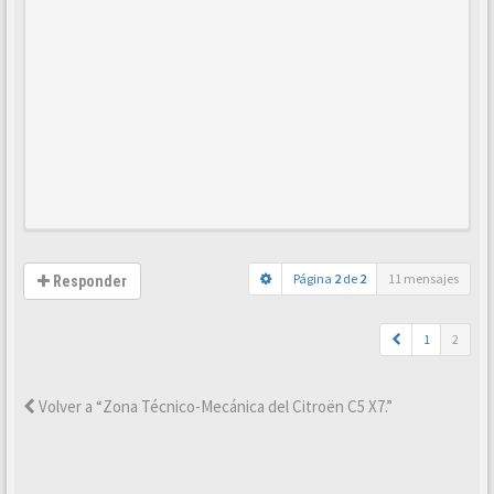
Página
2
de
2
11 mensajes
Responder
1
2
Volver a “Zona Técnico-Mecánica del Citroën C5 X7.”