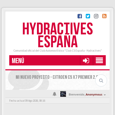
HYDRACTIVES
ESPAÑA
Comunidad oficial del Club Automovilístico "Club C5 España - Hydractives"
MENÚ
MI NUEVO PROYECTO - CITROEN C5 X7 PREMIER 2.0 HDI
Bienvenido,
Anonymous
Fecha actual 09 Ago 2026, 08:16