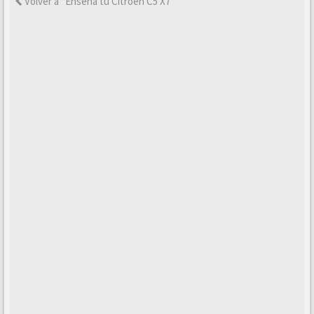
Volver a “Enseña tu Citroën C5 X7”