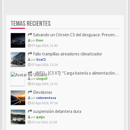
TEMAS RECIENTES
Salvando un Citroën C5 del desguace: Presentación y seguimiento
por
Eren
07 Ago 2026, 21:42
Fallo trampillas aireadores climatizador
por
GsaC5
07 Ago 2026, 11:24
- INFO - [C5 X7]: "Carga batería o alimentación eléctri...
por
iongolf
03 Ago 2026, 12:33
Elevalunas
por
celeventosa
02 Ago 2026, 07:26
suspensión delantera dura
por
galgo
29 Jul 2026, 21:28