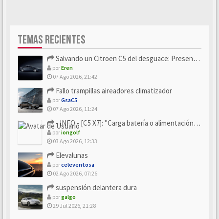
TEMAS RECIENTES
Salvando un Citroën C5 del desguace: Presentación y seguimiento
por
Eren
07 Ago 2026, 21:42
Fallo trampillas aireadores climatizador
por
GsaC5
07 Ago 2026, 11:24
- INFO - [C5 X7]: "Carga batería o alimentación eléctri...
por
iongolf
03 Ago 2026, 12:33
Elevalunas
por
celeventosa
02 Ago 2026, 07:26
suspensión delantera dura
por
galgo
29 Jul 2026, 21:28