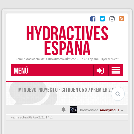
HYDRACTIVES
ESPAÑA
Comunidad oficial del Club Automovilístico "Club C5 España - Hydractives"
MENÚ
MI NUEVO PROYECTO - CITROEN C5 X7 PREMIER 2.0 HDI
Bienvenido,
Anonymous
Fecha actual 08 Ago 2026, 17:31