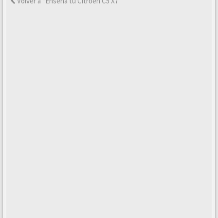
Volver a “Enseña tu Citroën C5 X7”