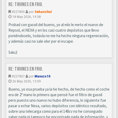
Re: Tirones en frio.
#227800
por
Swhannibal
18 May 2026, 19:38
Probad con gasoil del bueno, yo al mío le meto el nuevo de
Repsol, el NEXA y en los casi cuatro depósitos que llevo
poniéndoselo, todavía no me ha hecho ninguna regeneración,
y además casi no sale olor por el escape.
Salu2
Re: Tirones en frio.
#227807
por
Manuzs10
26 May 2026, 13:09
Bueno, yo esa prueba ya la he hecho, de hecho como el coche
era de 2º mano lo primero que pensé fue el filtro de gasoil
pero puesto uno nuevo no hubo diferencia, lo siguiente fue
pasar a echar Nexa, varios depósitos con idéntico resultado,
sobre una telecarga como para el 140cv no he conseguido
saber nada ni tampoco he encontrado nada de información, y