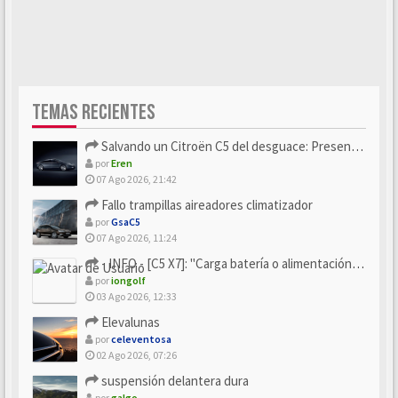
TEMAS RECIENTES
Salvando un Citroën C5 del desguace: Presentación y seguimiento
por
Eren
07 Ago 2026, 21:42
Fallo trampillas aireadores climatizador
por
GsaC5
07 Ago 2026, 11:24
- INFO - [C5 X7]: "Carga batería o alimentación eléctri...
por
iongolf
03 Ago 2026, 12:33
Elevalunas
por
celeventosa
02 Ago 2026, 07:26
suspensión delantera dura
por
galgo