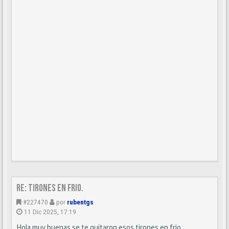
Re: Tirones en frio.
#227470
por
rubentgs
11 Dic 2025, 17:19
Hola muy buenas se te quitaron esos tirones en frio.