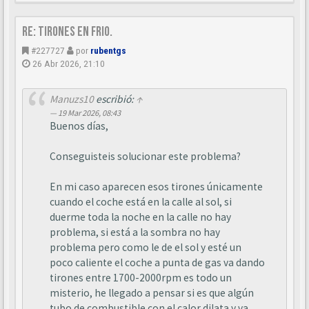
Re: Tirones en frio.
#227727
por
rubentgs
26 Abr 2026, 21:10
Manuzs10
escribió:
↑
19 Mar 2026, 08:43
Buenos días,
Conseguisteis solucionar este problema?
En mi caso aparecen esos tirones únicamente
cuando el coche está en la calle al sol, si
duerme toda la noche en la calle no hay
problema, si está a la sombra no hay
problema pero como le de el sol y esté un
poco caliente el coche a punta de gas va dando
tirones entre 1700-2000rpm es todo un
misterio, he llegado a pensar si es que algún
tubo de combustible con el calor dilata y va