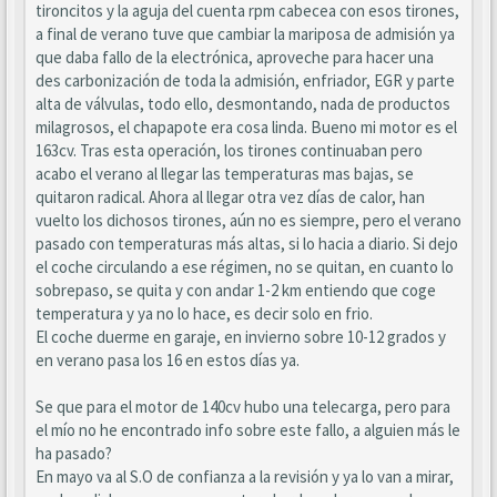
tironcitos y la aguja del cuenta rpm cabecea con esos tirones,
a final de verano tuve que cambiar la mariposa de admisión ya
que daba fallo de la electrónica, aproveche para hacer una
des carbonización de toda la admisión, enfriador, EGR y parte
alta de válvulas, todo ello, desmontando, nada de productos
milagrosos, el chapapote era cosa linda. Bueno mi motor es el
163cv. Tras esta operación, los tirones continuaban pero
acabo el verano al llegar las temperaturas mas bajas, se
quitaron radical. Ahora al llegar otra vez días de calor, han
vuelto los dichosos tirones, aún no es siempre, pero el verano
pasado con temperaturas más altas, si lo hacia a diario. Si dejo
el coche circulando a ese régimen, no se quitan, en cuanto lo
sobrepaso, se quita y con andar 1-2 km entiendo que coge
temperatura y ya no lo hace, es decir solo en frio.
El coche duerme en garaje, en invierno sobre 10-12 grados y
en verano pasa los 16 en estos días ya.
Se que para el motor de 140cv hubo una telecarga, pero para
el mío no he encontrado info sobre este fallo, a alguien más le
ha pasado?
En mayo va al S.O de confianza a la revisión y ya lo van a mirar,