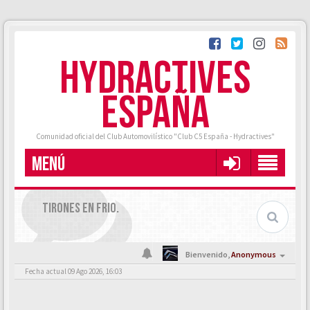
HYDRACTIVES
ESPAÑA
Comunidad oficial del Club Automovilístico "Club C5 España - Hydractives"
MENÚ
TIRONES EN FRIO.
Bienvenido,
Anonymous
Fecha actual 09 Ago 2026, 16:03