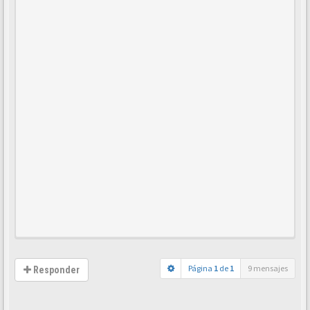
Página
1
de
1
9 mensajes
Responder