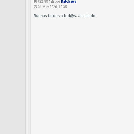
#227814
por
Katokawa
31 May 2026, 19:35
Buenas tardes a tod@s. Un saludo.