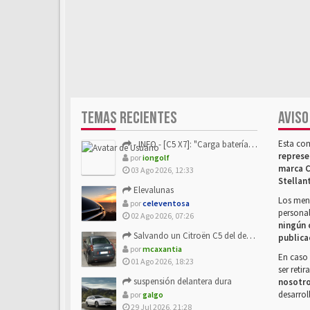
TEMAS RECIENTES
AVISO
Esta co
- INFO - [C5 X7]: "Carga batería o alimentación eléctri...
represe
por
iongolf
marca C
03 Ago 2026, 12:33
Stellan
Elevalunas
Los mens
por
celeventosa
personal
02 Ago 2026, 07:26
ningún 
Salvando un Citroën C5 del desguace: Presentación y seguimiento
publica
por
mcaxantia
En caso 
01 Ago 2026, 18:23
ser reti
suspensión delantera dura
nosotr
desarrol
por
galgo
29 Jul 2026, 21:28