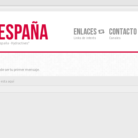
 ESPAÑA
ENLACES
CONTACTO
Links de interés
Canales
España - Hydractives"
de ser tu primer mensaje.
 esta aquí