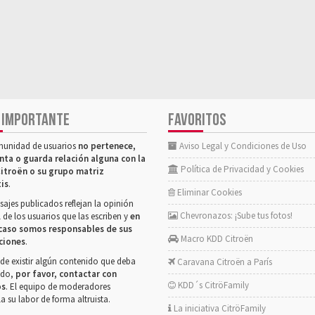
 IMPORTANTE
FAVORITOS
munidad de usuarios
no pertenece,
Aviso Legal y Condiciones de Uso
nta o guarda relación alguna con la
Política de Privacidad y Cookies
itroën o su grupo matriz
tis
.
Eliminar Cookies
ajes publicados reflejan la opinión
Chevronazos: ¡Sube tus fotos!
 de los usuarios que las escriben y
en
caso somos responsables de sus
Macro KDD Citroën
ciones
.
de existir algún contenido que deba
Caravana Citroën a París
rado,
por favor, contactar con
KDD´s CitröFamily
os
. El equipo de moderadores
la su labor de forma altruista.
La iniciativa CitröFamily