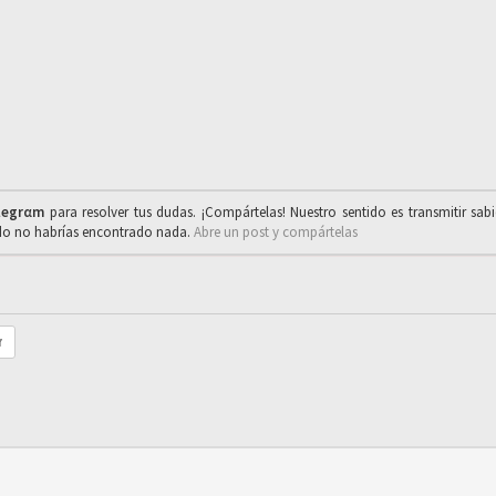
legrαm
para resolver tus dudas. ¡Compártelas! Nuestro sentido es transmitir sab
ado no habrías encontrado nada.
Abre un post y compártelas
r