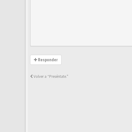
Responder
Volver a “Preséntate.”