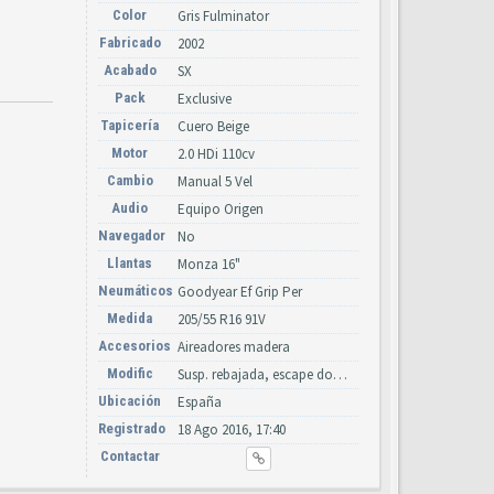
Color
Gris Fulminator
Fabricado
2002
Acabado
SX
Pack
Exclusive
Tapicería
Cuero Beige
Motor
2.0 HDi 110cv
Cambio
Manual 5 Vel
Audio
Equipo Origen
Navegador
No
Llantas
Monza 16"
Neumáticos
Goodyear Ef Grip Per
Medida
205/55 R16 91V
Accesorios
Aireadores madera
Modific
Susp. rebajada, escape doble Boloromo, taloneras pintadas
Ubicación
España
Registrado
18 Ago 2016, 17:40
Contactar