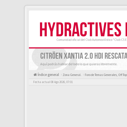
HYDRACTIVES
Comunidad oficial del Club Automovilístico "Club C5 
CITRÖEN XANTIA 2.0 HDI RESCAT
Aquí podrás hablar de todo lo que quieras libremente.
Índice general
Zona General.
Foro de Temas Generales, Off Top
Fecha actual 08 Ago 2026, 07:01