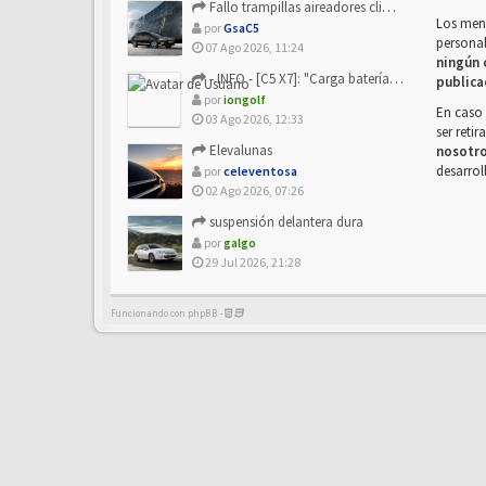
Fallo trampillas aireadores climatizador
Los mens
por
GsaC5
personal
07 Ago 2026, 11:24
ningún 
- INFO - [C5 X7]: "Carga batería o alimentación eléctri...
publica
por
iongolf
En caso 
03 Ago 2026, 12:33
ser reti
Elevalunas
nosotr
desarrol
por
celeventosa
02 Ago 2026, 07:26
suspensión delantera dura
por
galgo
29 Jul 2026, 21:28
Funcionando con phpBB -