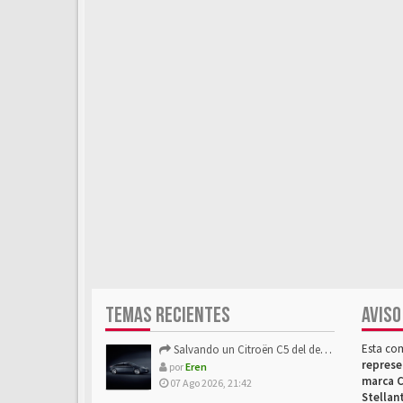
TEMAS RECIENTES
AVISO
Esta co
Salvando un Citroën C5 del desguace: Presentación y seguimiento
represe
por
Eren
marca C
07 Ago 2026, 21:42
Stellan