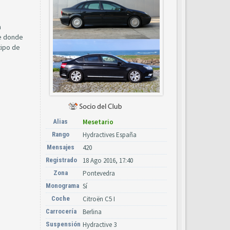
a
le donde
tipo de
Alias
Mesetario
Rango
Hydractives España
Mensajes
420
Registrado
18 Ago 2016, 17:40
Zona
Pontevedra
Monograma
Sí
Coche
Citroën C5 I
Carrocería
Berlina
Suspensión
Hydractive 3