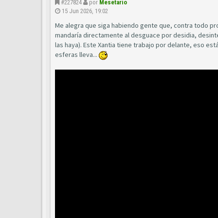
#227824
por
Mesetario
15 Jun 2026, 19:02
Me alegra que siga habiendo gente que, contra todo pr
mandaría directamente al desguace por desidia, desinte
las haya). Este Xantia tiene trabajo por delante, eso est
esferas lleva...