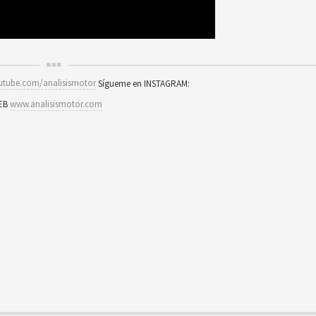
utube.com/analisismotor
Sígueme en INSTAGRAM:
WEB
www.analisismotor.com