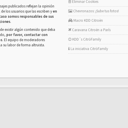
Eliminar Cookies
ajes publicados reflejan la opinión
Chevronazos: ¡Sube tus fotos!
 de los usuarios que las escriben y
en
caso somos responsables de sus
Macro KDD Citroën
ciones
.
de existir algún contenido que deba
Caravana Citroën a París
rado,
por favor, contactar con
KDD´s CitröFamily
os
. El equipo de moderadores
la su labor de forma altruista.
La iniciativa CitröFamily