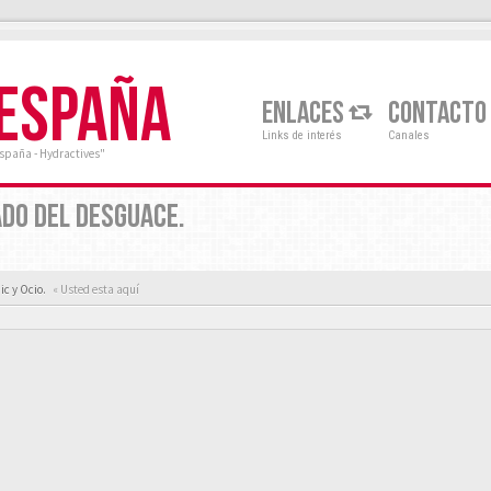
 ESPAÑA
ENLACES
CONTACTO
Links de interés
Canales
España - Hydractives"
ADO DEL DESGUACE.
ic y Ocio.
« Usted esta aquí