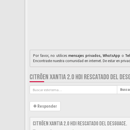
Por favor, no utilices
mensajes privados
,
WhαtsApp
o
Te
Encontraste nuestra comunidad en internet. De estar en priv
CITRÖEN XANTIA 2.0 HDI RESCATADO DEL DES
Busca
Responder
Citröen Xantia 2.0 HDi rescatado del desguace.