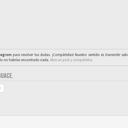
legrαm
para resolver tus dudas. ¡Compártelas! Nuestro sentido es transmitir sab
ado no habrías encontrado nada.
Abre un post y compártelas
GUACE.
r