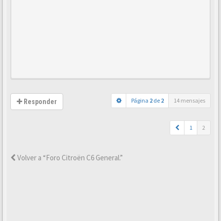
Página
2
de
2
14 mensajes
Responder
1
2
Volver a “Foro Citroën C6 General.”