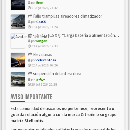
por
Eren
07 Ago 2026, 21:42
Fallo trampillas aireadores climatizador
por
GsaC5
07 Ago 2026, 11:24
- INFO - [C5 X7]: "Carga batería o alimentación eléctri...
por
iongolf
03 Ago 2026, 12:33
Elevalunas
por
celeventosa
02 Ago 2026, 07:26
suspensión delantera dura
por
galgo
29 Jul 2026, 21:28
AVISO IMPORTANTE
Esta comunidad de usuarios
no pertenece, representa o
guarda relación alguna con la marca Citroën o su grupo
matriz Stellantis
.
Los mensajes publicados reflejan la opinión personal de los