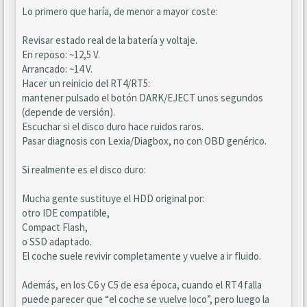
Lo primero que haría, de menor a mayor coste:
Revisar estado real de la batería y voltaje.
En reposo: ~12,5 V.
Arrancado: ~14 V.
Hacer un reinicio del RT4/RT5:
mantener pulsado el botón DARK/EJECT unos segundos
(depende de versión).
Escuchar si el disco duro hace ruidos raros.
Pasar diagnosis con Lexia/Diagbox, no con OBD genérico.
Si realmente es el disco duro:
Mucha gente sustituye el HDD original por:
otro IDE compatible,
Compact Flash,
o SSD adaptado.
El coche suele revivir completamente y vuelve a ir fluido.
Además, en los C6 y C5 de esa época, cuando el RT4 falla
puede parecer que “el coche se vuelve loco”, pero luego la