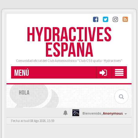
HYDRACTIVES
ESPAÑA
Comunidad oficial del Club Automovilístico "Club C5 España - Hydractives"
MENÚ
HOLA
Bienvenido,
Anonymous
Fecha actual 08 Ago 2026, 15:59