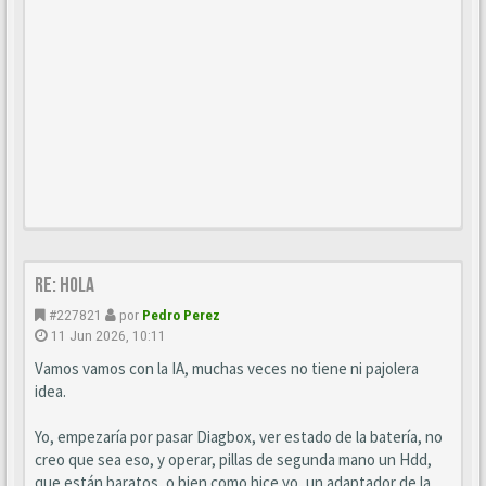
Re: Hola
#227821
por
Pedro Perez
11 Jun 2026, 10:11
Vamos vamos con la IA, muchas veces no tiene ni pajolera
idea.
Yo, empezaría por pasar Diagbox, ver estado de la batería, no
creo que sea eso, y operar, pillas de segunda mano un Hdd,
que están baratos, o bien como hice yo, un adaptador de la