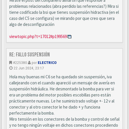
Mirate el post del compañero almartin que responde a
problemas relacionados (abra perdido las referencias?) Mira si
tiene codificado la bsi que tienes suspensión hidractiva (en el
caso del C5 se configura) ve mirando por que creo que sera
algo de desconfiguración
viewtopic.php?t=17012#p199569
Re: Fallo suspensión
#225380
por
ELECTRICO
22 Jun 2024, 23:17
Hola muy buenas mi C6 se ha quedado sin suspensión, iva
callejeando con el cuando apareció un mensaje de avería en
suspensión hidráulica. He desmontado la bomba para ver si
era un problema del motor posibles escobillas pero están
prácticamente nuevas. Le he suministrado voltaje +- 12 v al
conector y al otro conector le he dado + y funciona
perfectamente la bomba.
Miro tensión en los conectores de la bomba y control de señal
y no tengo ningún voltaje en dichos conectores procediendo