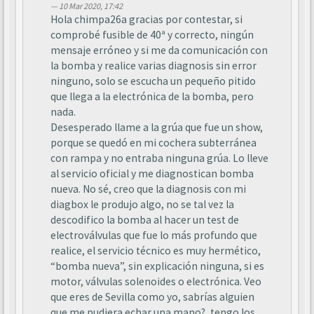
10 Mar 2020, 17:42
Hola chimpa26a gracias por contestar, si
comprobé fusible de 40ª y correcto, ningún
mensaje erróneo y si me da comunicación con
la bomba y realice varias diagnosis sin error
ninguno, solo se escucha un pequeño pitido
que llega a la electrónica de la bomba, pero
nada.
Desesperado llame a la grúa que fue un show,
porque se quedó en mi cochera subterránea
con rampa y no entraba ninguna grúa. Lo lleve
al servicio oficial y me diagnostican bomba
nueva. No sé, creo que la diagnosis con mi
diagbox le produjo algo, no se tal vez la
descodifico la bomba al hacer un test de
electroválvulas que fue lo más profundo que
realice, el servicio técnico es muy hermético,
“bomba nueva”, sin explicación ninguna, si es
motor, válvulas solenoides o electrónica. Veo
que eres de Sevilla como yo, sabrías alguien
que me pudiera echar una mano?, tengo los