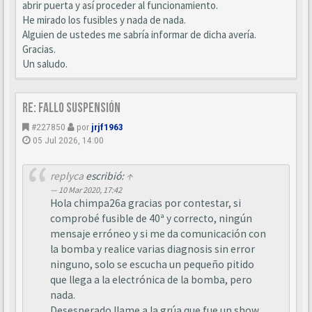
abrir puerta y así proceder al funcionamiento.
He mirado los fusibles y nada de nada.
Alguien de ustedes me sabría informar de dicha avería.
Gracias.
Un saludo.
Re: Fallo suspensión
#227850
por
jrjf1963
05 Jul 2026, 14:00
replyca
escribió:
↑
10 Mar 2020, 17:42
Hola chimpa26a gracias por contestar, si
comprobé fusible de 40ª y correcto, ningún
mensaje erróneo y si me da comunicación con
la bomba y realice varias diagnosis sin error
ninguno, solo se escucha un pequeño pitido
que llega a la electrónica de la bomba, pero
nada.
Desesperado llame a la grúa que fue un show,