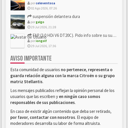
por
celeventosa
02 Ago 2026, 07:26
suspensión delantera dura
por
galgo
29 Jul 2026, 21:28
FAP (3.0 HDi V6 DT20C). Pido info sobre su sustitución
por
iongolf
29 Jul 2026, 17:36
AVISO IMPORTANTE
Esta comunidad de usuarios
no pertenece, representa o
guarda relación alguna con la marca Citroën o su grupo
matriz Stellantis
.
Los mensajes publicados reflejan la opinión personal de los
usuarios que las escriben y
en ningún caso somos
responsables de sus publicaciones
.
En caso de existir algún contenido que deba ser retirado,
por favor, contactar con nosotros
. El equipo de
moderadores desarrolla su labor de forma altruista.