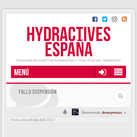
HYDRACTIVES
ESPAÑA
Comunidad oficial del Club Automovilístico "Club C5 España - Hydractives"
MENÚ
FALLO SUSPENSIÓN
Bienvenido,
Anonymous
Fecha actual 06 Ago 2026, 23:13