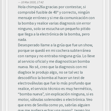
10 Mar 2020, 17:42
Hola chimpa26a gracias por contestar, si
comprobé fusible de 40ª y correcto, ningún
mensaje erróneo y si me da comunicación con
la bomba y realice varias diagnosis sin error
ninguno, solo se escucha un pequeño pitido
que llega a la electrónica de la bomba, pero
nada.
Desesperado llame a la grúa que fue un show,
porque se quedó en mi cochera subterránea
con rampa y no entraba ninguna grúa. Lo lleve
al servicio oficial y me diagnostican bomba
nueva. No sé, creo que la diagnosis con mi
diagbox le produjo algo, no se tal vez la
descodifico la bomba al hacer un test de
electroválvulas que fue lo más profundo que
realice, el servicio técnico es muy hermético,
“bomba nueva”, sin explicación ninguna, si es
motor, válvulas solenoides o electrónica. Veo
que eres de Sevilla como yo, sabrías alguien
que me pudiera echar una mano?, tengo los