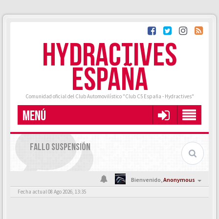
HYDRACTIVES
ESPAÑA
Comunidad oficial del Club Automovilístico "Club C5 España - Hydractives"
MENÚ
FALLO SUSPENSIÓN
Bienvenido,
Anonymous
Fecha actual 08 Ago 2026, 13:35