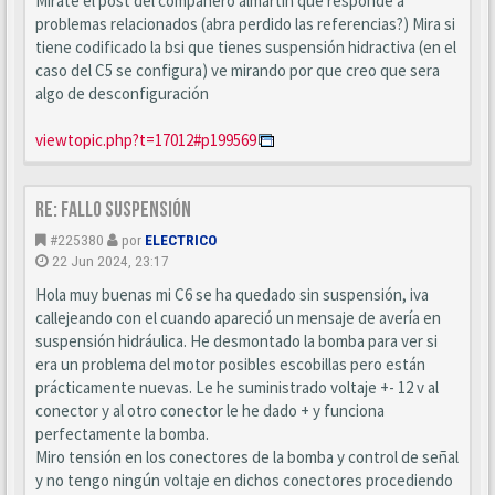
Mirate el post del compañero almartin que responde a
problemas relacionados (abra perdido las referencias?) Mira si
tiene codificado la bsi que tienes suspensión hidractiva (en el
caso del C5 se configura) ve mirando por que creo que sera
algo de desconfiguración
viewtopic.php?t=17012#p199569
Re: Fallo suspensión
#225380
por
ELECTRICO
22 Jun 2024, 23:17
Hola muy buenas mi C6 se ha quedado sin suspensión, iva
callejeando con el cuando apareció un mensaje de avería en
suspensión hidráulica. He desmontado la bomba para ver si
era un problema del motor posibles escobillas pero están
prácticamente nuevas. Le he suministrado voltaje +- 12 v al
conector y al otro conector le he dado + y funciona
perfectamente la bomba.
Miro tensión en los conectores de la bomba y control de señal
y no tengo ningún voltaje en dichos conectores procediendo