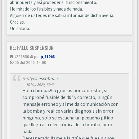
abrir puerta y así proceder al funcionamiento.
He mirado los fusibles y nada de nada.
Alguien de ustedes me sabría informar de dicha avería.
Gracias.
Un saludo.
Re: Fallo suspensión
#227850
por
jrjf1963
05 Jul 2026, 14:00
replyca
escribió:
↑
10 Mar 2020, 17:42
Hola chimpa26a gracias por contestar, si
comprobé fusible de 40ª y correcto, ningún
mensaje erróneo y si me da comunicación con
la bomba y realice varias diagnosis sin error
ninguno, solo se escucha un pequeño pitido
que llega a la electrónica de la bomba, pero
nada.
Desesperado llame a la grúa que fue un show,