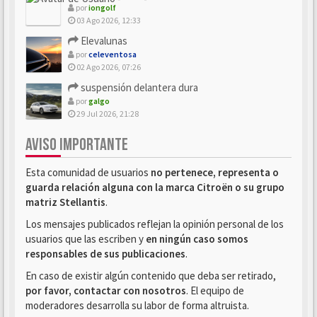
por
iongolf
03 Ago 2026, 12:33
Elevalunas
por
celeventosa
02 Ago 2026, 07:26
suspensión delantera dura
por
galgo
29 Jul 2026, 21:28
AVISO IMPORTANTE
Esta comunidad de usuarios
no pertenece, representa o
guarda relación alguna con la marca Citroën o su grupo
matriz Stellantis
.
Los mensajes publicados reflejan la opinión personal de los
usuarios que las escriben y
en ningún caso somos
responsables de sus publicaciones
.
En caso de existir algún contenido que deba ser retirado,
por favor, contactar con nosotros
. El equipo de
moderadores desarrolla su labor de forma altruista.