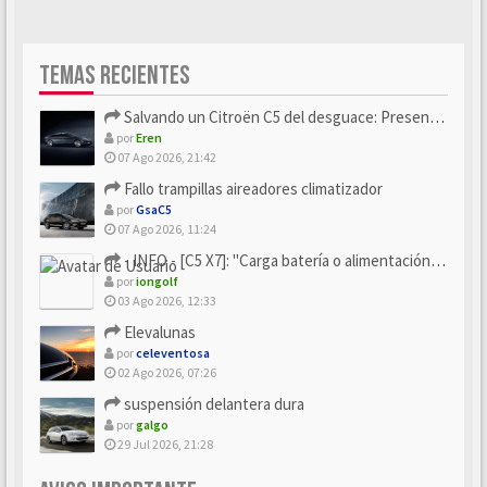
TEMAS RECIENTES
Salvando un Citroën C5 del desguace: Presentación y seguimiento
por
Eren
07 Ago 2026, 21:42
Fallo trampillas aireadores climatizador
por
GsaC5
07 Ago 2026, 11:24
- INFO - [C5 X7]: "Carga batería o alimentación eléctri...
por
iongolf
03 Ago 2026, 12:33
Elevalunas
por
celeventosa
02 Ago 2026, 07:26
suspensión delantera dura
por
galgo
29 Jul 2026, 21:28