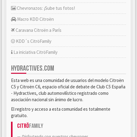
Chevronazos: ¡Sube tus fotos!
Macro KDD Citroën
Caravana Citroën a París
KDD´s CitröFamily
La iniciativa CitröFamily
HYDRACTIVES.COM
Esta web es una comunidad de usuarios del modelo Citroën
C5 y Citroën C6, espacio oficial de debate de Club C5 España
- Hydractives, club automovilístico registrado como
asociación nacional sin ánimo de lucro.
El registro y acceso a esta comunidad es totalmente
gratuito.
Citrö
Family
Disfrutando con nuestros chevrones.