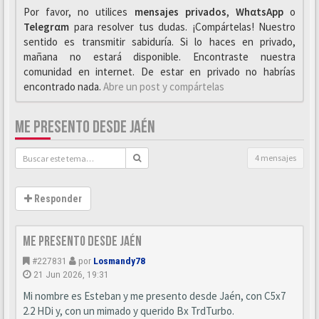
Por favor, no utilices
mensajes privados
,
WhαtsApp
o
Telegrαm
para resolver tus dudas. ¡Compártelas! Nuestro
sentido es transmitir sabiduría. Si lo haces en privado,
mañana no estará disponible. Encontraste nuestra
comunidad en internet. De estar en privado no habrías
encontrado nada.
Abre un post y compártelas
ME PRESENTO DESDE JAÉN
4 mensajes
Responder
Me presento desde Jaén
#227831
por
Losmandy78
21 Jun 2026, 19:31
Mi nombre es Esteban y me presento desde Jaén, con C5x7
2.2 HDi y, con un mimado y querido Bx TrdTurbo.