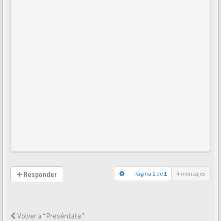
Página
1
de
1
4 mensajes
Responder
Volver a “Preséntate.”