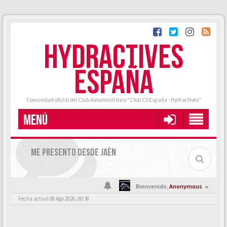
HYDRACTIVES
ESPAÑA
Comunidad oficial del Club Automovilístico "Club C5 España - Hydractives"
MENÚ
ME PRESENTO DESDE JAÉN
Bienvenido,
Anonymous
Fecha actual 08 Ago 2026, 00:38