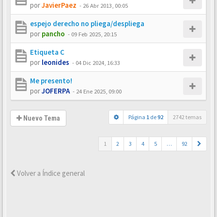
por
JavierPaez
-
26 Abr 2013, 00:05
espejo derecho no pliega/despliega
por
pancho
-
09 Feb 2025, 20:15
Etiqueta C
por
leonides
-
04 Dic 2024, 16:33
Me presento!
por
JOFERPA
-
24 Ene 2025, 09:00
Página
1
de
92
2742 temas
Nuevo Tema
1
2
3
4
5
…
92
Volver a Índice general