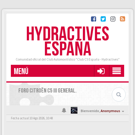
HYDRACTIVES
ESPAÑA
Comunidad oficial del Club Automovilístico "Club C5 España - Hydractives"
MENÚ
FORO CITROËN C5 III GENERAL.
Bienvenido,
Anonymous
Fecha actual 10 Ago 2026, 10:48