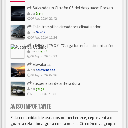
Salvando un Citroën C5 del desguace: Presentación y seguimiento
por
Eren
07 Ago 2026, 21:42
Fallo trampillas aireadores climatizador
por
GsaC5
07 Ago 2026, 11:24
- INFO - [C5 X7]: "Carga batería o alimentación eléctri...
por
iongolf
03 Ago 2026, 12:33
Elevalunas
por
celeventosa
02 Ago 2026, 07:26
suspensión delantera dura
por
galgo
29 Jul 2026, 21:28
AVISO IMPORTANTE
Esta comunidad de usuarios
no pertenece, representa o
guarda relación alguna con la marca Citroën o su grupo