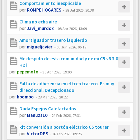
Comportamiento inexplicable
por
ROMPEHOGARES
-
28 Jul 2026, 20:38
Clima no echa aire
por
Javi_murdox
-
08 Abr 2026, 13:09
Amortiguador trasero izquierdo
por
migueljavier
-
06 Jun 2026, 06:19
Me despido de esta comunidad y de mi C5 v6 3.0
HDi
por
pepemoto
-
30 Abr 2026, 19:00
Falta de adherencia en el tren trasero. Es muy
direccional. Decepcionado.
por
hpombo
-
28 Mar 2025, 20:22
Duda Espejos Calefactados
por
Manuzs10
-
24 Feb 2026, 07:31
kit conversión a portón eléctrico C5 tourer
por
VictorDPS
-
16 Feb 2026, 09:26