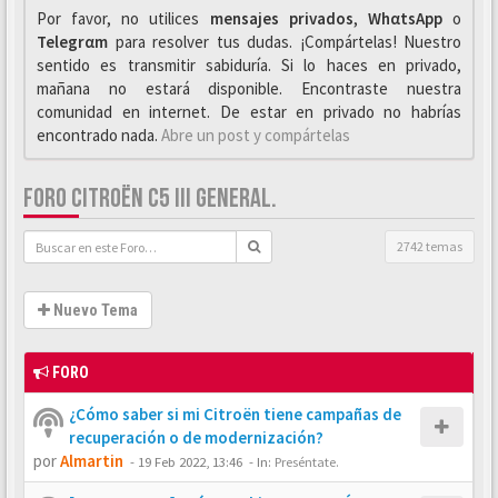
Por favor, no utilices
mensajes privados
,
WhαtsApp
o
Telegrαm
para resolver tus dudas. ¡Compártelas! Nuestro
sentido es transmitir sabiduría. Si lo haces en privado,
mañana no estará disponible. Encontraste nuestra
comunidad en internet. De estar en privado no habrías
encontrado nada.
Abre un post y compártelas
FORO CITROËN C5 III GENERAL.
2742 temas
Nuevo Tema
FORO
¿Cómo saber si mi Citroën tiene campañas de
recuperación o de modernización?
por
Almartin
-
19 Feb 2022, 13:46
- In:
Preséntate.