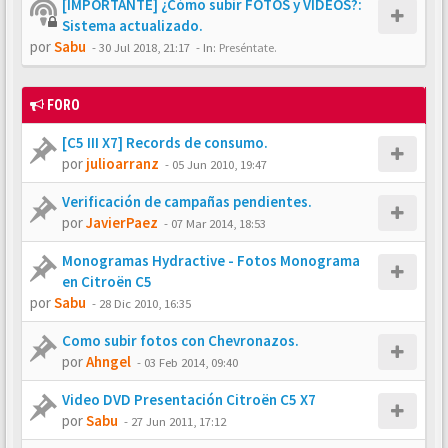
[IMPORTANTE] ¿Cómo subir FOTOS y VÍDEOS?:
Sistema actualizado.
por
Sabu
-
30 Jul 2018, 21:17
- In:
Preséntate.
FORO
[C5 III X7] Records de consumo.
por
julioarranz
-
05 Jun 2010, 19:47
Verificación de campañas pendientes.
por
JavierPaez
-
07 Mar 2014, 18:53
Monogramas Hydractive - Fotos Monograma
en Citroën C5
por
Sabu
-
28 Dic 2010, 16:35
Como subir fotos con Chevronazos.
por
Ahngel
-
03 Feb 2014, 09:40
Video DVD Presentación Citroën C5 X7
por
Sabu
-
27 Jun 2011, 17:12