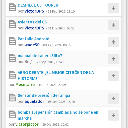
DESPIECE C5 TOURER
por
VictorDPS
-
11 Feb 2026, 13:10
Asientos del C5
por
VictorDPS
-
04 Ene 2026, 02:51
Pantalla Android
por
wade50
-
08 Ago 2024, 00:55
manual de taller c5III x7
por
Rrg1
-
21 Sep 2016, 18:40
ABRO DEBATE ¿EL MEJOR CITRÖEN DE LA
HISTORIA?
por
Mesetario
-
16 Jun 2025, 20:09
Sensor de presión de rampa
por
aquelador
-
03 Sep 2025, 15:06
bomba suspensión cambiada no se pone en
marcha
por
victorpictor
-
29 Dic 2015, 12:01